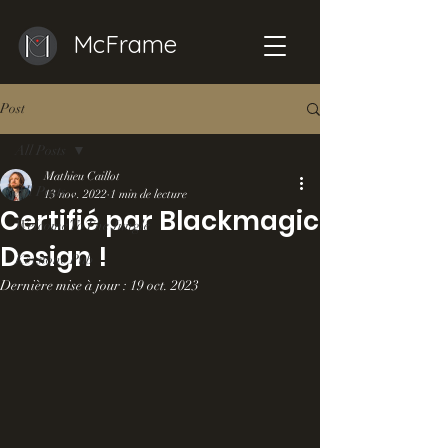
McFrame
Post
All Posts
Mathieu Caillot
All Posts
13 nov. 2022
1 min de lecture
Certifié par Blackmagic
Welcome To The Jungle
Design !
Keystone Pub
Dernière mise à jour :
19 oct. 2023