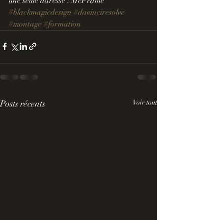
une seule adresse : McFrame
#blackmagicdesign
#davinciresolve
#montage
#formation
Posts récents
Voir tout