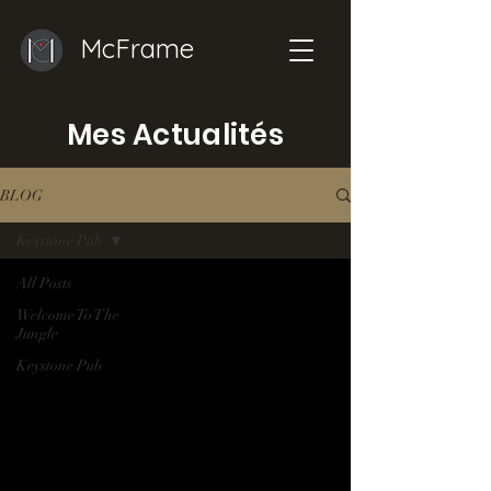
McFrame
Mes Actualités
BLOG
Keystone Pub
All Posts
Welcome To The
Jungle
Keystone Pub