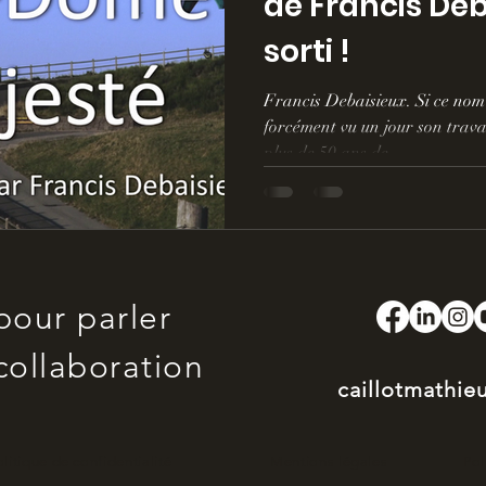
de Francis Deb
sorti !
Francis Debaisieux. Si ce nom 
forcément vu un jour son trava
plus de 50 ans de...
pour parler
collaboration
caillotmathi
olitique de confidentialité
Mentions légales
Pol