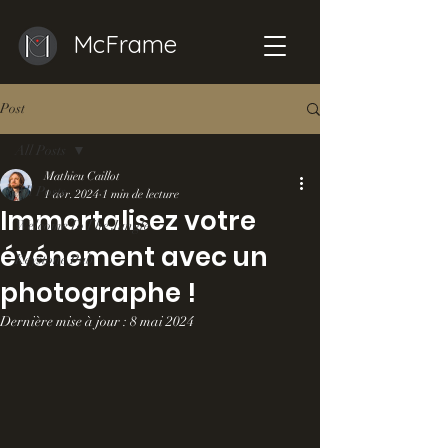
McFrame
Post
All Posts
Mathieu Caillot
All Posts
1 avr. 2024
1 min de lecture
Immortalisez votre
Welcome To The Jungle
événement avec un
Keystone Pub
photographe !
Dernière mise à jour :
8 mai 2024