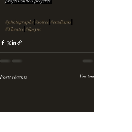
professionnels préférés.
#photographe
#soiree
#etudiants
#Theatre
#lipsync
Posts récents
Voir tout