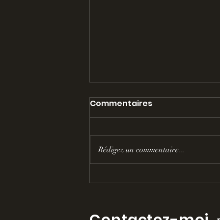
Commentaires
Rédigez un commentaire...
On fête les 6 ans du
Keystone Pub !