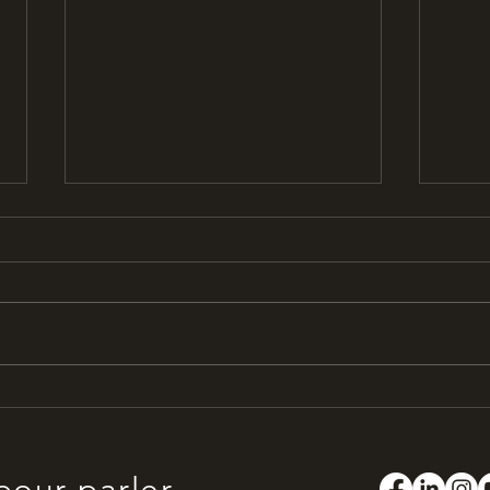
C'est la Coupe du Monde
Pla
Rugby 2023 au Keystone
Keys
Pub !