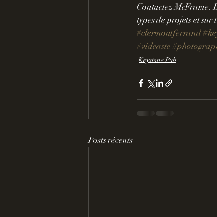
Contactez McFrame. Di
types de projets et sur 
#clermontferrand
#ke
#videaste
#photograp
Keystone Pub
Posts récents