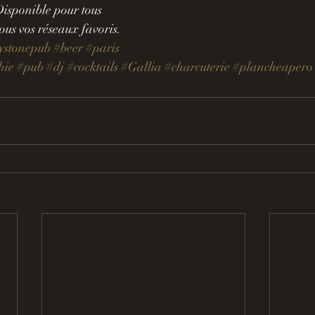
sponible pour tous 
tous vos réseaux favoris.
ystonepub
#beer
#paris
hie
#pub
#dj
#cocktails
#Gallia
#charcuterie
#plancheapero