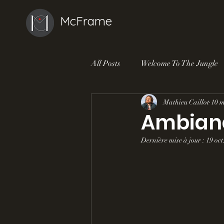
McFrame
All Posts
Welcome To The Jungle
Mathieu Caillot
10 m
Ambianc
Dernière mise à jour :
19 oct